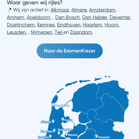
Waar geven wij rijles?
📍 Wij zijn actief in:
Alkmaar
,
Almere
,
Amsterdam
,
Arnhem
,
Apeldoorn
,
,
Den Bosch
,
Den Helder
,
Deventer
,
Doetinchem
,
Eemnes
,
Eindhoven
,
Haarlem
,
Hoorn
,
Leusden
,
,
Nijmegen
,
Tiel
en
Zaandam
.
Naar de ExamenKiezer