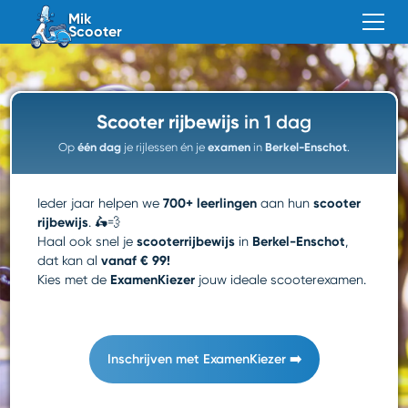
Mik
Scooter
Scooter rijbewijs
in 1 dag
Op
één dag
je rijlessen én je
examen
in
Berkel-Enschot
.
700+ leerlingen
scooter
Ieder jaar helpen we
aan hun
rijbewijs
. 🛵💨
scooterrijbewijs
Berkel-Enschot
Haal ook snel je
in
,
vanaf € 99!
dat kan al
ExamenKiezer
Kies met de
jouw ideale scooterexamen.
Inschrijven met ExamenKiezer ➡️