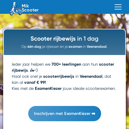
Mik
Scooter
Scooter rijbewijs
in 1 dag
Op
één dag
je rijlessen én je
examen
in
Veenendaal
.
700+ leerlingen
scooter
Ieder jaar helpen we
aan hun
rijbewijs
. 🛵💨
scooterrijbewijs
Veenendaal
Haal ook snel je
in
, dat
vanaf € 99!
kan al
ExamenKiezer
Kies met de
jouw ideale scooterexamen.
Inschrijven met ExamenKiezer ➡️