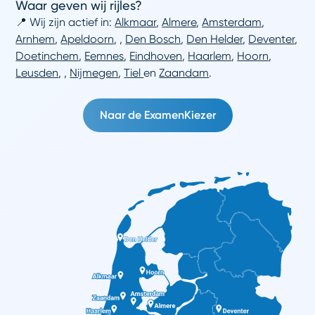
Waar geven wij rijles?
📍 Wij zijn actief in:
Alkmaar
,
Almere
,
Amsterdam
,
Arnhem
,
Apeldoorn
,
,
Den Bosch
,
Den Helder
,
Deventer
,
Doetinchem
,
Eemnes
,
Eindhoven
,
Haarlem
,
Hoorn
,
Leusden
,
,
Nijmegen
,
Tiel
en
Zaandam
.
Naar de ExamenKiezer